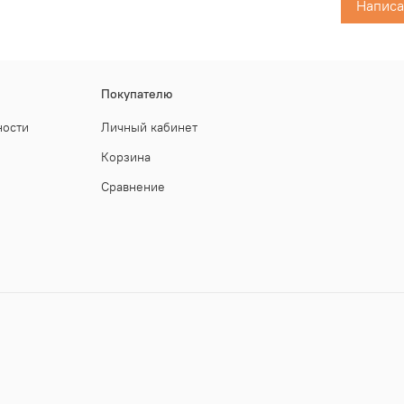
Написа
Яркий ор
подводны
плохого 
Покупателю
ности
Личный кабинет
Корзина
Сравнение