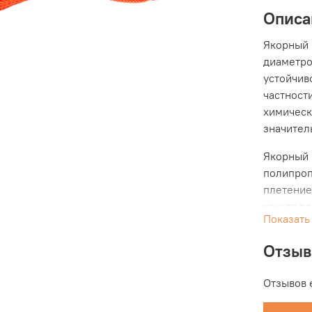
Описа
Якорный 
диаметро
устойчив
частност
химическ
значител
Якорный 
полипроп
плетение
каната р
Показать
условиях
устойчив
Отзы
различны
избежать
Отзывов 
противно