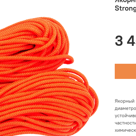
Stron
3 
Якорный 
диаметро
устойчив
частност
химическ