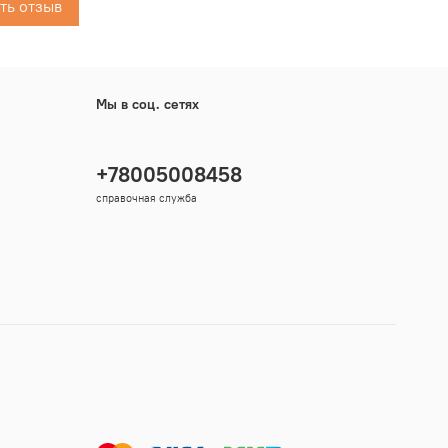
ть отзыв
анжевый цвет резко выделяет канат среди
х предметов и помогает в работе с ним в условиях
освещения.
Мы в соц. сетях
+78005008458
справочная служба