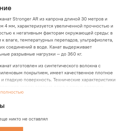
ние
канат Stronger AR из капрона длиной 30 метров и
м 4 мм, характеризуется увеличенной прочностью и
остью к негативным факторам окружающей среды: в
и к влаге, температурных перепадов, ультрафиолета,
их соединений в воде. Канат выдерживает
ьные разрывные нагрузки — до 360 кг.
канат изготовлен из синтетического волокна с
иленовым покрытием, имеет качественное плотное
 и гладкую поверхность. Технические характеристики
азрешают использование даже в самых сложных
 полностью
, делая якорения безопасным и комфортным. Канат
 к истиранию, хорошо подходит для использования с
вы
ми якорными лебедками. Поэтому, поможет
 многих неприятных ситуаций на воде, которые в
еще никто не оставлял
м случае закончились бы потерей якоря.